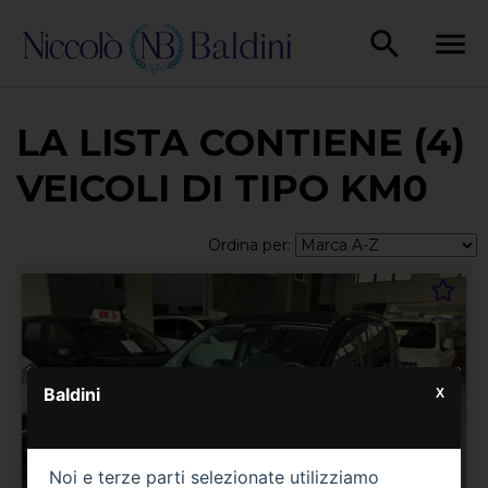
LA LISTA CONTIENE (4)
VEICOLI DI TIPO KM0
Ordina per:
Baldini
X
Noi e terze parti selezionate utilizziamo