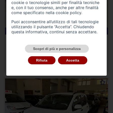
cookie o tecnologie simili per finalità tecniche
e, con il tuo consenso, anche per altre finalità
come specificato nella
cookie policy
.
Puoi acconsentire all’utilizzo di tali tecnologie
utilizzando il pulsante “Accetta”. Chiudendo
6 km
12/2024
questa informativa, continui senza accettare.
Fiat Panda
Pandina hybrid cross
Scopri di più e personalizza
A
627,00
€ al mese per 24 mesi
TAN 7,00 % TAEG 7.26 % Anticipo 3.500,00 €
Rifiuta
Accetta
Prezzo 17.500,00 €