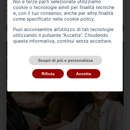
Noi e terze parti selezionate utilizziamo
interesse e sarà nostra cura prendere in carico la richiesta.
cookie o tecnologie simili per finalità tecniche
Cosa aspetti? Siamo qui solo per garantirti il meglio in
e, con il tuo consenso, anche per altre finalità
ogni settore.
come specificato nella
cookie policy
.
Richiedi Informazioni
Puoi acconsentire all’utilizzo di tali tecnologie
utilizzando il pulsante “Accetta”. Chiudendo
questa informativa, continui senza accettare.
Scopri di più e personalizza
Rifiuta
Accetta