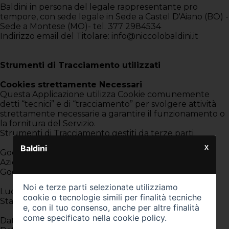
Baldini in persona del legale rappresentante pro
tempore, con sede legale in Sede a Castel D'Aiano (BO) -
Sede a Montese (MO)- tel. 377 2984534
Indirizzo email del Titolare: info@niccolobaldini.it
Strumenti di Tracciamento utilizzati
Cookies strettamente Necessari
Questa Applicazione utilizza Cookie comunemente
detti “tecnici” e di “tracciamento” per svolgere attività
strettamente necessarie a garantire il funzionamento o
la fornitura del Servizio.
Strumenti di Tracciamento gestiti da terze parti
Baldini
X
Google Tag Manager
Azienda:
Google LLC
Noi e terze parti selezionate utilizziamo
Luogo trattamento:
cookie o tecnologie simili per finalità tecniche
Stati Uniti
e, con il tuo consenso, anche per altre finalità
come specificato nella
cookie policy
.
Dati Personali trattati: