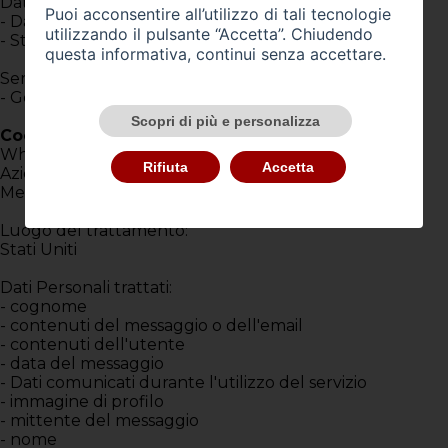
Dati di utilizzo
Puoi acconsentire all’utilizzo di tali tecnologie
- Dati di utilizzo
utilizzando il pulsante “Accetta”. Chiudendo
- Strumenti di Tracciamento
questa informativa, continui senza accettare.
Servizio fornito da:
- Google LLC (Stati Uniti) –
Privacy Policy
Scopri di più e personalizza
Cookies da terzi parti di Funzionalità semplici
WhatsApp Business Chat Widget
Rifiuta
Accetta
Azienda:
Meta Platforms, Inc.
Luogo del trattamento:
Stati Uniti
Dati Personali trattati:
- cognome
- contenuti del messaggio o dell'email
- contenuti dell'utente
- data del messaggio
- Dati comunicati durante l'utilizzo del servizio
- immagine di profilo
- mittente del messaggio
- nome