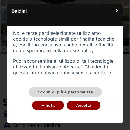
Baldini
X
Noi e terze parti selezionate utilizziamo
cookie o tecnologie simili per finalità tecniche
e, con il tuo consenso, anche per altre finalità
come specificato nella
cookie policy
.
Puoi acconsentire all’utilizzo di tali tecnologie
utilizzando il pulsante “Accetta”. Chiudendo
questa informativa, continui senza accettare.
Scopri di più e personalizza
SU QUEST'AUTO
Rifiuta
Accetta
Alimentazione -
gasolio
Carrozzeria -
berlina