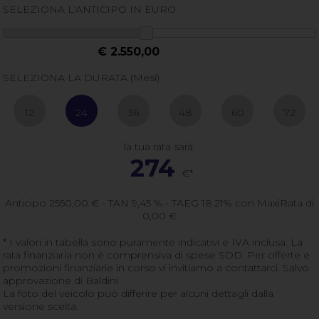
SELEZIONA L'ANTICIPO IN EURO
€ 2.550,00
SELEZIONA LA DURATA (Mesi)
12
24
36
48
60
72
la tua rata sarà:
274
€*
Anticipo
2550,00
€ - TAN 9,45 % - TAEG
18.21
% con MaxiRata di
0,00
€
* I valori in tabella sono puramente indicativi e IVA inclusa. La
rata finanziaria non è comprensiva di spese SDD. Per offerte e
promozioni finanziarie in corso vi invitiamo a contattarci. Salvo
approvazione di Baldini
La foto del veicolo può differire per alcuni dettagli dalla
versione scelta.