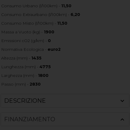
Consumo Urbano (l/100km) -
11,50
Consumo Extraurbano (l/100km) -
6,20
Consumo Misto (l/100km) -
11,50
Massa a Vuoto (kg) -
1900
Emissioni cO2 (g/km) -
0
Normativa Ecologica -
euro2
Altezza (mm) -
1435
Lunghezza (mm) -
4775
Larghezza (mm) -
1800
Passo (mm) -
2830
DESCRIZIONE
FINANZIAMENTO