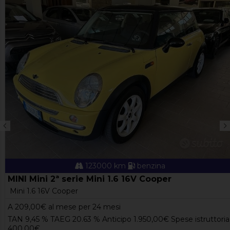
123000 km
benzina
MINI Mini 2ª serie Mini 1.6 16V Cooper
Mini 1.6 16V Cooper
A
209,00
€ al mese per 24 mesi
TAN 9,45 % TAEG 20.63 % Anticipo 1.950,00€ Spese istruttoria
400,00€