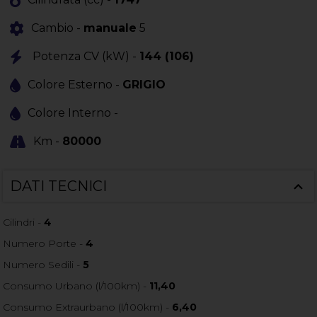
Cambio -
manuale
5
Potenza CV (kW) -
144 (106)
Colore Esterno -
GRIGIO
Colore Interno -
Km -
80000
DATI TECNICI
Cilindri -
4
Numero Porte -
4
Numero Sedili -
5
Consumo Urbano (l/100km) -
11,40
Consumo Extraurbano (l/100km) -
6,40