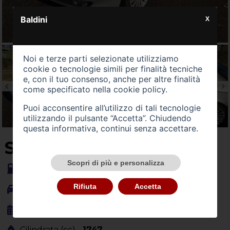
Baldini
X
Noi e terze parti selezionate utilizziamo
cookie o tecnologie simili per finalità tecniche
e, con il tuo consenso, anche per altre finalità
come specificato nella
cookie policy
.
Puoi acconsentire all’utilizzo di tali tecnologie
utilizzando il pulsante “Accetta”. Chiudendo
questa informativa, continui senza accettare.
SU QUEST'AUTO
Scopri di più e personalizza
Alimentazione -
benzina
Rifiuta
Accetta
Carrozzeria -
berlina
Anno Immatricolazione -
06/2000
Cilindrata (cc) -
1747