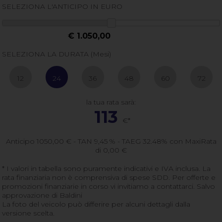
SELEZIONA L'ANTICIPO IN EURO
€ 1.050,00
SELEZIONA LA DURATA (Mesi)
12
24
36
48
60
72
la tua rata sarà:
113
€*
Anticipo
1050,00
€ - TAN 9,45 % - TAEG
32.48
% con MaxiRata
di
0,00
€
* I valori in tabella sono puramente indicativi e IVA inclusa. La
rata finanziaria non è comprensiva di spese SDD. Per offerte e
promozioni finanziarie in corso vi invitiamo a contattarci. Salvo
approvazione di Baldini
La foto del veicolo può differire per alcuni dettagli dalla
versione scelta.