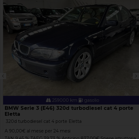
259000 km
gasolio
BMW Serie 3 (E46) 320d turbodiesel cat 4 porte
Eletta
320d turbodiesel cat 4 porte Eletta
A
90,00
€ al mese per 24 mesi
TAN 9,45 % TAEG 39.73 % Anticipo 837,00€ Spese istruttoria