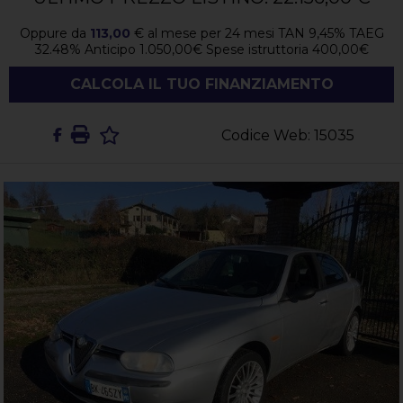
Oppure da
113,00
€
al mese per
24
mesi TAN
9,45
%
TAEG
32.48
%
Anticipo
1.050,00
€
Spese istruttoria
400,00
€
CALCOLA IL TUO FINANZIAMENTO
Codice Web: 15035